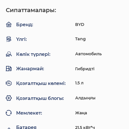
Сипаттамалары:
BYD
Бренд:
Tang
Үлгі:
Автомобиль
Көлік түрлері:
Жанармай:
Гибридті
1.5 л
Қозғалтқыш көлемі:
Алдыңғы
Қозғалтқыш блогы:
Жаңа
Мемлекет:
Батарея
21.5 кВт*ч