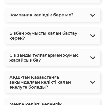
Компания кепілдік бере ме?
Бізбен жұмысты қалай бастау
керек?
Сіз заңды тұлғалармен жұмыс
жасайсыз ба?
АҚШ-тан Қазақстанға
зақымдалған көлікті қалай
әкелуге болады?
Менде көлікті кедендік