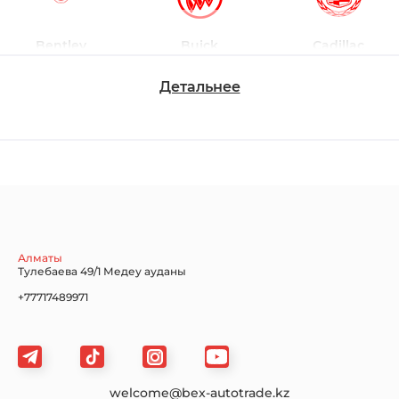
Bentley
Buick
Cadillac
Детальнее
Chevrolet
Dodge
Ford
Honda
Hyundai
Infiniti
Алматы
Тулебаева 49/1 Медеу ауданы
+77717489971
Jaguar
Jeep
KIA
welcome@bex-autotrade.kz