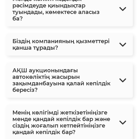
рәсімдеуде қиындықтар
туындады, көмектесе аласыз
ба?
Біздің компанияның қызметтері
қанша тұрады?
АҚШ аукционындағы
автокөліктің жасырын
зақымданбауына қалай кепілдік
бересіз?
Менің көлігімді жеткізетініңізге
менде қандай кепілдік бар және
сіздің жоғалып кетпейтініңізге
қандай кепілдік бар?