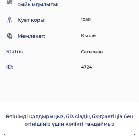
сыйымдылығы:
1050
Қуат қоры:
Қытай
Мемлекет:
Status
Сатылған
ID:
4724
Өтінімді қалдырыңыз, біз сіздің бюджетіңіз бен
өтінішіңіз үшін көлікті таңдаймыз