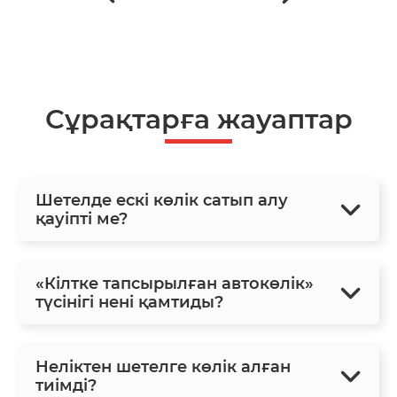
Сұрақтарға жауаптар
Шетелде ескі көлік сатып алу
қауіпті ме?
«Кілтке тапсырылған автокөлік»
түсінігі нені қамтиды?
Неліктен шетелге көлік алған
тиімді?