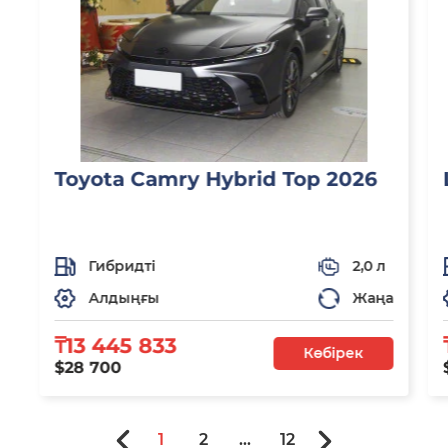
Toyota Camry Hybrid Top 2026
Гибридті
2,0 л
Алдыңғы
Жаңа
₸13 445 833
Көбірек
$28 700
1
2
...
12