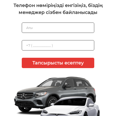
Телефон нөміріңізді енгізіңіз, біздің
менеджер сізбен байланысады
Тапсырысты есептеу