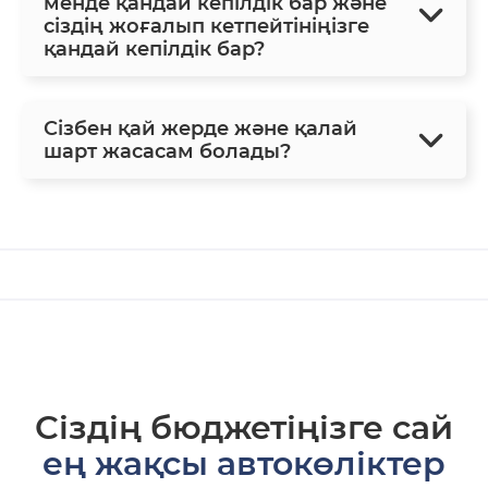
менде қандай кепілдік бар және
сіздің жоғалып кетпейтініңізге
қандай кепілдік бар?
Сізбен қай жерде және қалай
шарт жасасам болады?
Сіздің бюджетіңізге сай
ең жақсы автокөліктер