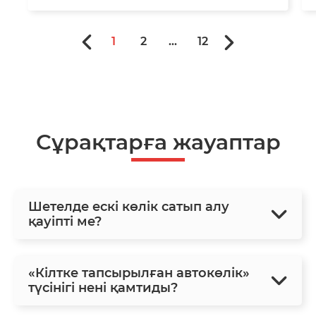
1
2
...
12
Сұрақтарға жауаптар
Шетелде ескі көлік сатып алу
қауіпті ме?
«Кілтке тапсырылған автокөлік»
түсінігі нені қамтиды?