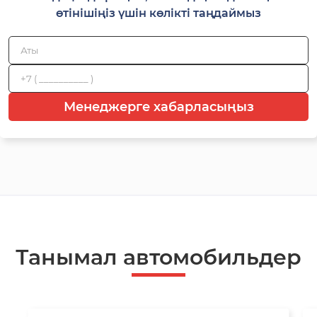
өтінішіңіз үшін көлікті таңдаймыз
Менеджерге хабарласыңыз
Танымал автомобильдер