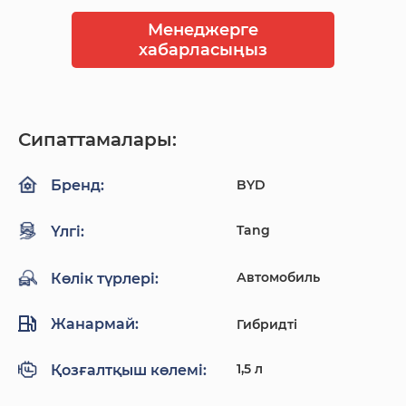
Менеджерге
хабарласыңыз
Сипаттамалары:
BYD
Бренд:
Tang
Үлгі:
Автомобиль
Көлік түрлері:
Жанармай:
Гибридті
1,5 л
Қозғалтқыш көлемі: