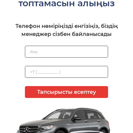
топтамасын алыңыз
Телефон нөміріңізді енгізіңіз, біздің
менеджер сізбен байланысады
Тапсырысты есептеу