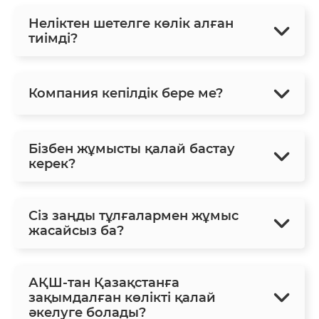
Неліктен шетелге көлік алған
тиімді?
Компания кепілдік бере ме?
Бізбен жұмысты қалай бастау
керек?
Сіз заңды тұлғалармен жұмыс
жасайсыз ба?
АҚШ-тан Қазақстанға
зақымдалған көлікті қалай
әкелуге болады?