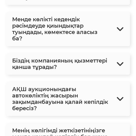
Менде көлікті кедендік
рәсімдеуде қиындықтар
туындады, көмектесе аласыз
ба?
Біздің компанияның қызметтері
қанша тұрады?
АҚШ аукционындағы
автокөліктің жасырын
зақымданбауына қалай кепілдік
бересіз?
Менің көлігімді жеткізетініңізге