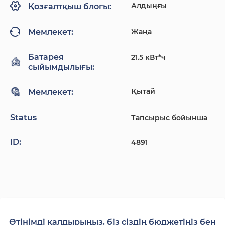
Алдыңғы
Қозғалтқыш блогы:
Жаңа
Мемлекет:
Батарея
21.5 кВт*ч
сыйымдылығы:
Қытай
Мемлекет:
Status
Тапсырыс бойынша
ID:
4891
Өтінімді қалдырыңыз, біз сіздің бюджетіңіз бен