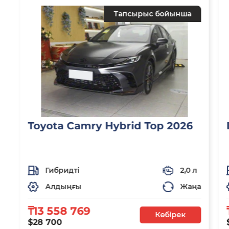
Тапсырыс бойынша
Toyota Camry Hybrid Top 2026
Гибридті
2,0 л
Алдыңғы
Жаңа
₸13 558 769
Көбірек
$28 700