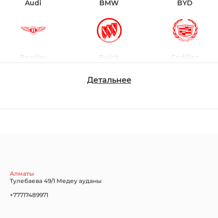
Audi
BMW
BYD
Bentley
Buick
Cadillac
Детальнее
Chevrolet
Dodge
Ford
Honda
Hyundai
Infiniti
Алматы
Тулебаева 49/1 Медеу ауданы
+77717489971