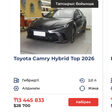
Тапсырыс бойынша
Toyota Camry Hybrid Top 2026
Гибридті
2,0 л
Алдыңғы
Жаңа
₸13 445 833
Көбірек
$28 700