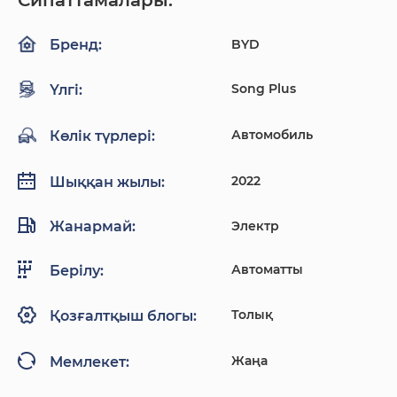
Сипаттамалары:
BYD
Бренд:
Song Plus
Үлгі:
Автомобиль
Көлік түрлері:
2022
Шыққан жылы:
Жанармай:
Электр
Автоматты
Берілу:
Толық
Қозғалтқыш блогы:
Жаңа
Мемлекет: