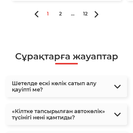
1
2
...
12
Сұрақтарға жауаптар
Шетелде ескі көлік сатып алу
қауіпті ме?
«Кілтке тапсырылған автокөлік»
түсінігі нені қамтиды?