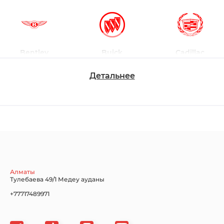
Bentley
Buick
Cadillac
Детальнее
Chevrolet
Dodge
Ford
Honda
Hyundai
Infiniti
Алматы
Тулебаева 49/1 Медеу ауданы
+77717489971
Jaguar
Jeep
KIA