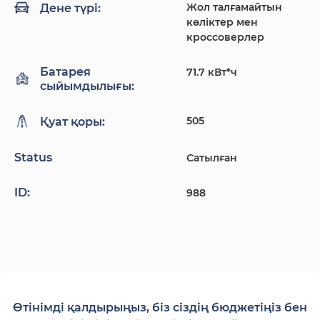
Жол талғамайтын
Дене түрі:
көліктер мен
кроссоверлер
Батарея
71.7 кВт*ч
сыйымдылығы:
505
Қуат қоры:
Status
Сатылған
ID:
988
Өтінімді қалдырыңыз, біз сіздің бюджетіңіз бен