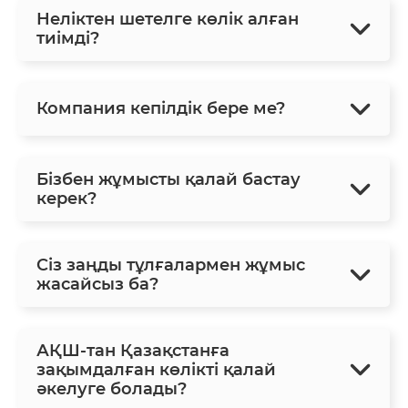
Неліктен шетелге көлік алған
тиімді?
Компания кепілдік бере ме?
Бізбен жұмысты қалай бастау
керек?
Сіз заңды тұлғалармен жұмыс
жасайсыз ба?
АҚШ-тан Қазақстанға
зақымдалған көлікті қалай
әкелуге болады?