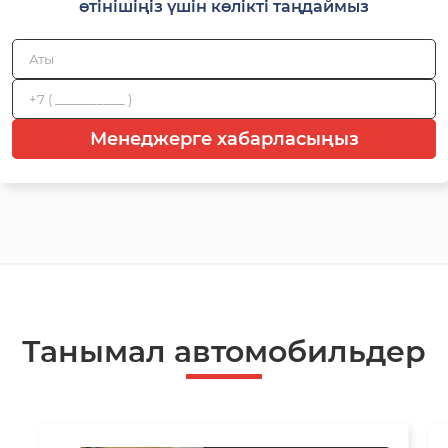
өтінішіңіз үшін көлікті таңдаймыз
Менеджерге хабарласыңыз
Танымал автомобильдер