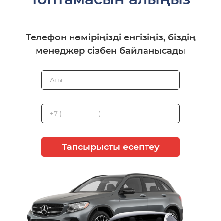
Телефон нөміріңізді енгізіңіз, біздің
менеджер сізбен байланысады
Тапсырысты есептеу