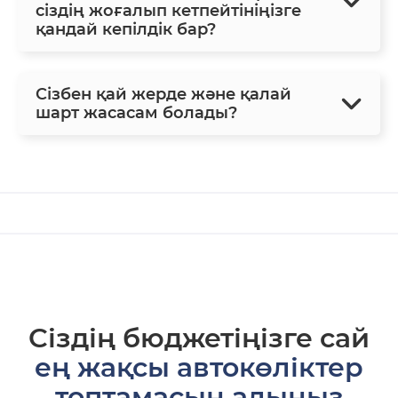
сіздің жоғалып кетпейтініңізге
қандай кепілдік бар?
Сізбен қай жерде және қалай
шарт жасасам болады?
Сіздің бюджетіңізге сай
ең жақсы автокөліктер
топтамасын алыңыз