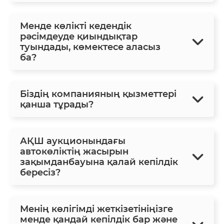
Менде көлікті кедендік
рәсімдеуде қиындықтар
туындады, көмектесе аласыз
ба?
Біздің компанияның қызметтері
қанша тұрады?
АҚШ аукционындағы
автокөліктің жасырын
зақымданбауына қалай кепілдік
бересіз?
Менің көлігімді жеткізетініңізге
менде қандай кепілдік бар және