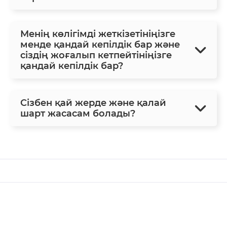
Менің көлігімді жеткізетініңізге
менде қандай кепілдік бар және
сіздің жоғалып кетпейтініңізге
қандай кепілдік бар?
Сізбен қай жерде және қалай
шарт жасасам болады?