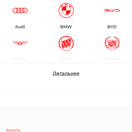
Audi
BMW
BYD
Bentley
Buick
Cadillac
Детальнее
Chevrolet
Dodge
Ford
Honda
Hyundai
Infiniti
Алматы