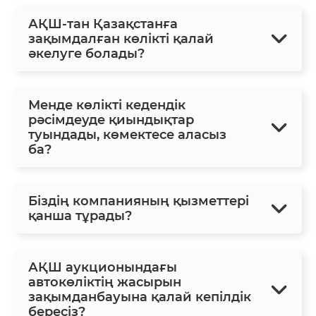
АҚШ-тан Қазақстанға
зақымдалған көлікті қалай
әкелуге болады?
Менде көлікті кедендік
рәсімдеуде қиындықтар
туындады, көмектесе аласыз
ба?
Біздің компанияның қызметтері
қанша тұрады?
АҚШ аукционындағы
автокөліктің жасырын
зақымданбауына қалай кепілдік
бересіз?