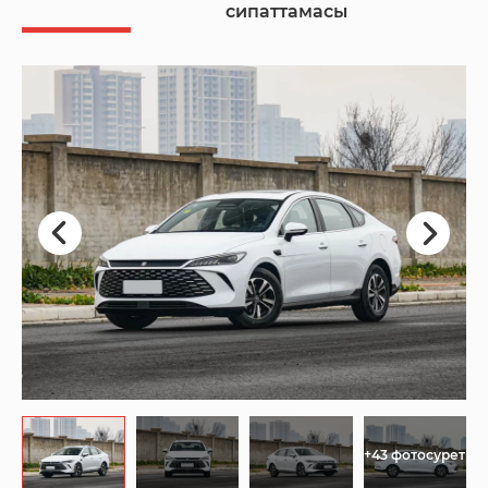
сипаттамасы
+43 фотосурет