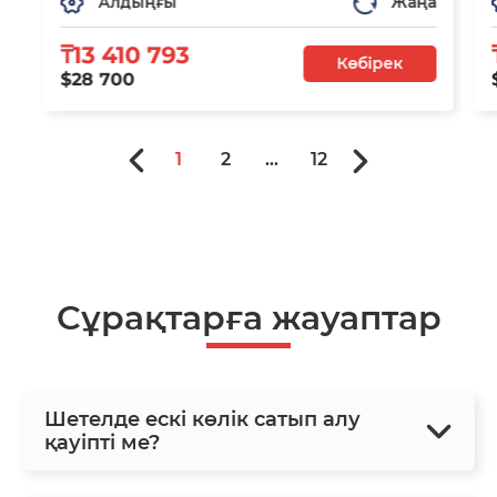
Алдыңғы
Жаңа
₸13 410 793
Көбірек
$28 700
1
2
...
12
Сұрақтарға жауаптар
Шетелде ескі көлік сатып алу
қауіпті ме?