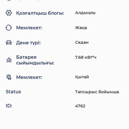
Алдыңғы
Қозғалтқыш блогы:
Жаңа
Мемлекет:
Седан
Дене түрі:
Батарея
7.68 кВт*ч
сыйымдылығы:
Қытай
Мемлекет:
Status
Тапсырыс бойынша
ID:
4762