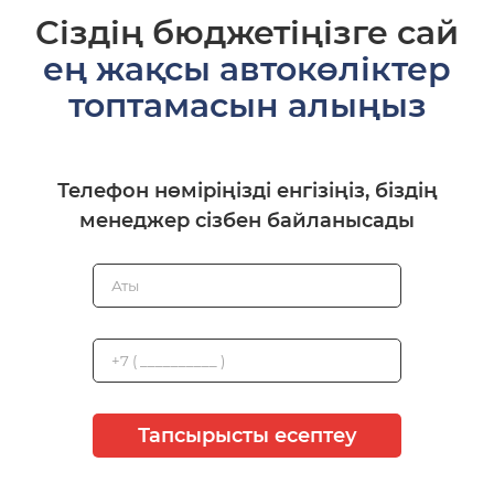
Сіздің бюджетіңізге сай
ең жақсы автокөліктер
топтамасын алыңыз
Телефон нөміріңізді енгізіңіз, біздің
менеджер сізбен байланысады
Тапсырысты есептеу