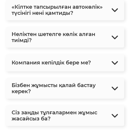
«Кілтке тапсырылған автокөлік»
түсінігі нені қамтиды?
Неліктен шетелге көлік алған
тиімді?
Компания кепілдік бере ме?
Бізбен жұмысты қалай бастау
керек?
Сіз заңды тұлғалармен жұмыс
жасайсыз ба?