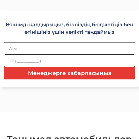
Өтінімді қалдырыңыз, біз сіздің бюджетіңіз бен
өтінішіңіз үшін көлікті таңдаймыз
Менеджерге хабарласыңыз