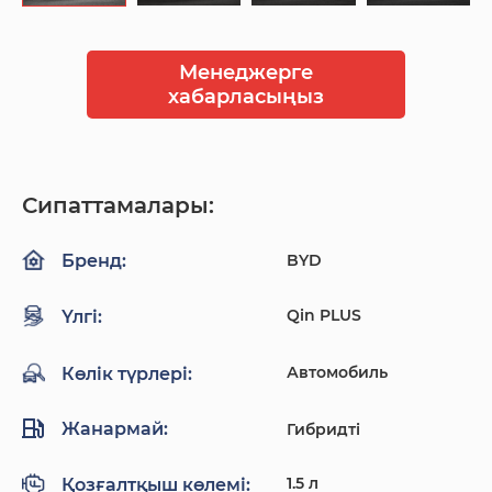
Менеджерге
хабарласыңыз
Сипаттамалары:
BYD
Бренд:
Qin PLUS
Үлгі:
Автомобиль
Көлік түрлері:
Жанармай:
Гибридті
1.5 л
Қозғалтқыш көлемі: