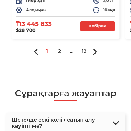
Гибридті
2,0 л
Алдыңғы
Жаңа
₸13 445 833
Көбірек
$28 700
1
2
...
12
Сұрақтарға жауаптар
Шетелде ескі көлік сатып алу
қауіпті ме?