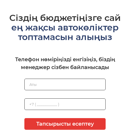
Сіздің бюджетіңізге сай
ең жақсы автокөліктер
топтамасын алыңыз
Телефон нөміріңізді енгізіңіз, біздің
менеджер сізбен байланысады
Тапсырысты есептеу