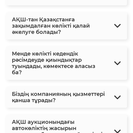
АҚШ-тан Қазақстанға
зақымдалған көлікті қалай
әкелуге болады?
Менде көлікті кедендік
рәсімдеуде қиындықтар
туындады, көмектесе аласыз
ба?
Біздің компанияның қызметтері
қанша тұрады?
АҚШ аукционындағы
автокөліктің жасырын