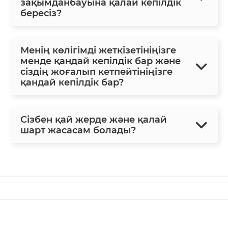
зақымданбауына қалай кепілдік
бересіз?
Менің көлігімді жеткізетініңізге
менде қандай кепілдік бар және
сіздің жоғалып кетпейтініңізге
қандай кепілдік бар?
Сізбен қай жерде және қалай
шарт жасасам болады?