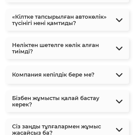
«Кілтке тапсырылған автокөлік»
түсінігі нені қамтиды?
Неліктен шетелге көлік алған
тиімді?
Компания кепілдік бере ме?
Бізбен жұмысты қалай бастау
керек?
Сіз заңды тұлғалармен жұмыс
жасайсыз ба?