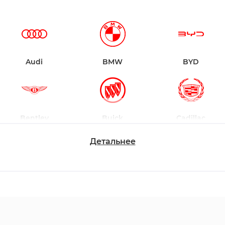
Audi
BMW
BYD
Bentley
Buick
Cadillac
Детальнее
Chevrolet
Dodge
Ford