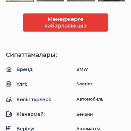
Менеджерге
хабарласыңыз
Сипаттамалары:
BMW
Бренд:
5-series
Үлгі:
Автомобиль
Көлік түрлері:
Жанармай:
Бензин
Автоматты
Берілу: