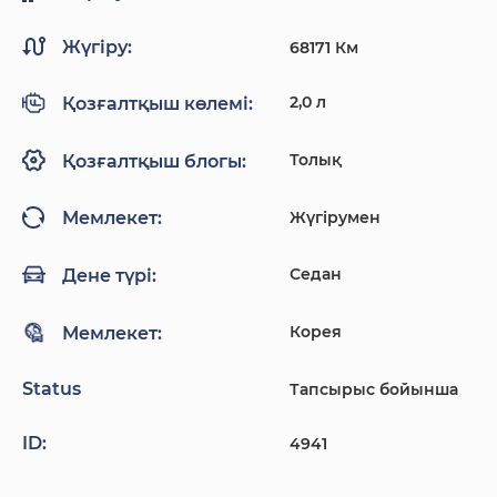
Жүгіру:
68171 Км
2,0 л
Қозғалтқыш көлемі:
Толық
Қозғалтқыш блогы:
Жүгірумен
Мемлекет:
Седан
Дене түрі:
Корея
Мемлекет:
Status
Тапсырыс бойынша
ID:
4941