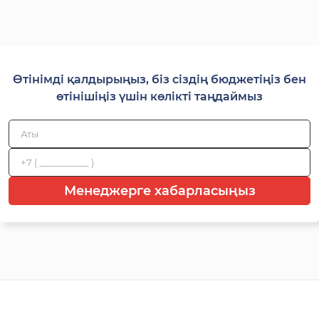
Өтінімді қалдырыңыз, біз сіздің бюджетіңіз бен
өтінішіңіз үшін көлікті таңдаймыз
Менеджерге хабарласыңыз