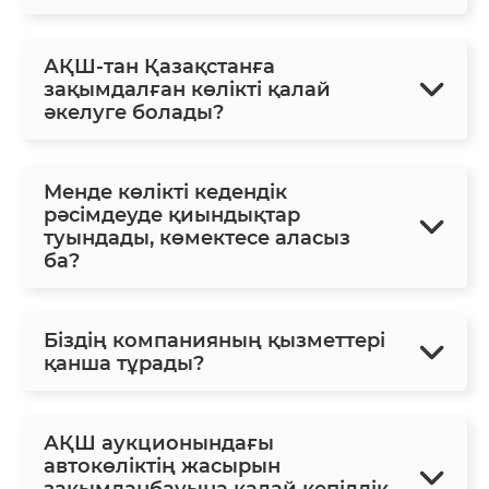
АҚШ-тан Қазақстанға
зақымдалған көлікті қалай
әкелуге болады?
Менде көлікті кедендік
рәсімдеуде қиындықтар
туындады, көмектесе аласыз
ба?
Біздің компанияның қызметтері
қанша тұрады?
АҚШ аукционындағы
автокөліктің жасырын
зақымданбауына қалай кепілдік