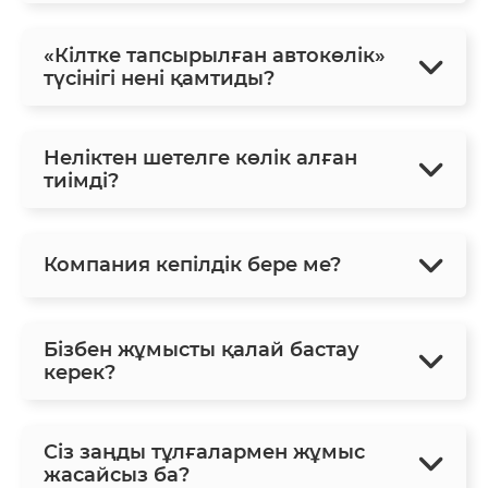
«Кілтке тапсырылған автокөлік»
түсінігі нені қамтиды?
Неліктен шетелге көлік алған
тиімді?
Компания кепілдік бере ме?
Бізбен жұмысты қалай бастау
керек?
Сіз заңды тұлғалармен жұмыс
жасайсыз ба?