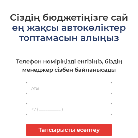
Сіздің бюджетіңізге сай
ең жақсы автокөліктер
топтамасын алыңыз
Телефон нөміріңізді енгізіңіз, біздің
менеджер сізбен байланысады
Тапсырысты есептеу