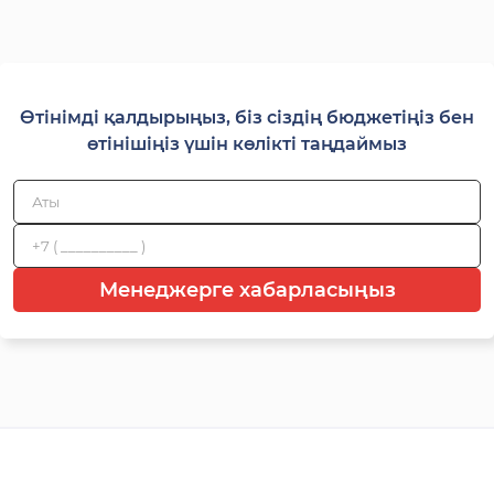
Өтінімді қалдырыңыз, біз сіздің бюджетіңіз бен
өтінішіңіз үшін көлікті таңдаймыз
Менеджерге хабарласыңыз