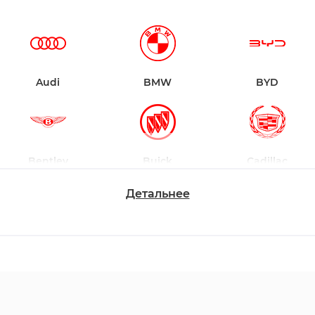
Audi
BMW
BYD
Bentley
Buick
Cadillac
Детальнее
Chevrolet
Dodge
Ford