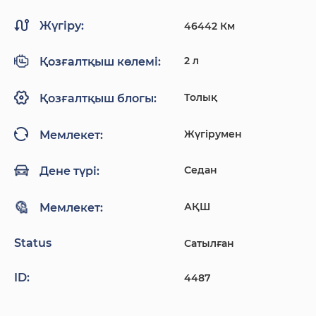
Жүгіру:
46442 Км
2 л
Қозғалтқыш көлемі:
Толық
Қозғалтқыш блогы:
Жүгірумен
Мемлекет:
Седан
Дене түрі:
АҚШ
Мемлекет:
Status
Сатылған
ID:
4487