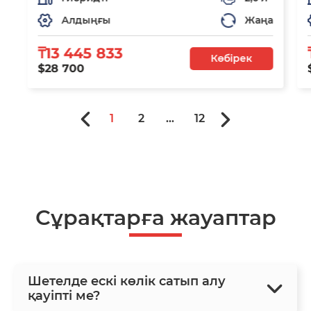
Алдыңғы
Жаңа
₸13 445 833
Көбірек
$28 700
1
2
...
12
Сұрақтарға жауаптар
Шетелде ескі көлік сатып алу
қауіпті ме?