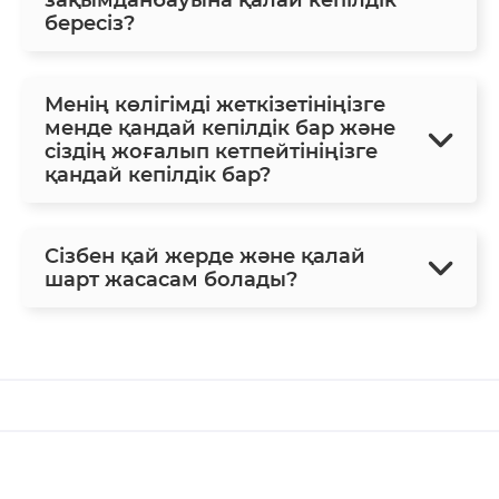
бересіз?
Менің көлігімді жеткізетініңізге
менде қандай кепілдік бар және
сіздің жоғалып кетпейтініңізге
қандай кепілдік бар?
Сізбен қай жерде және қалай
шарт жасасам болады?