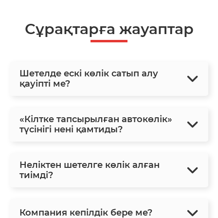
Сұрақтарға жауаптар
Шетелде ескі көлік сатып алу
қауіпті ме?
«Кілтке тапсырылған автокөлік»
түсінігі нені қамтиды?
Неліктен шетелге көлік алған
тиімді?
Компания кепілдік бере ме?