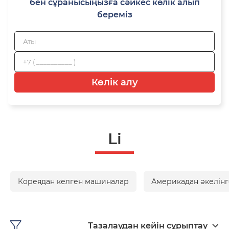
бен сұранысыңызға сәйкес көлік алып
береміз
Көлік алу
Li
Кореядан келген машиналар
Америкадан әкелінг
Тазалаудан кейін сұрыптау