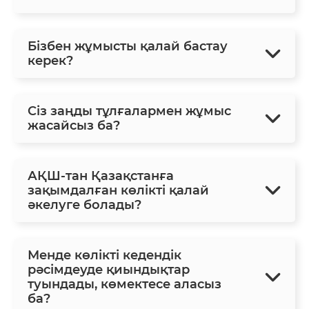
Бізбен жұмысты қалай бастау
керек?
Сіз заңды тұлғалармен жұмыс
жасайсыз ба?
АҚШ-тан Қазақстанға
зақымдалған көлікті қалай
әкелуге болады?
Менде көлікті кедендік
рәсімдеуде қиындықтар
туындады, көмектесе аласыз
ба?