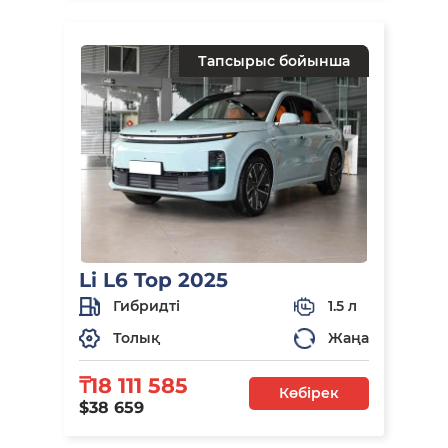
Тапсырыс бойынша
Li L6 Top 2025
Гибридті
1.5 л
Толық
Жаңа
₸18 111 585
Көбірек
$38 659