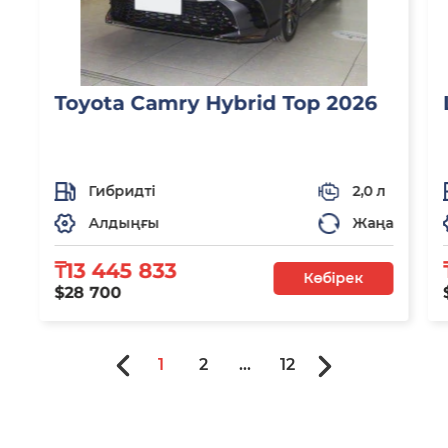
Toyota Camry Hybrid Top 2026
Гибридті
2,0 л
Алдыңғы
Жаңа
₸13 445 833
Көбірек
$28 700
1
2
...
12