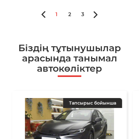
1
2
3
Біздің тұтынушылар
арасында танымал
автокөліктер
Тапсырыс бойынша