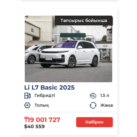
Тапсырыс бойынша
Li L7 Basic 2025
Гибридті
1.5 л
Толық
Жаңа
₸19 001 727
Көбірек
$40 559