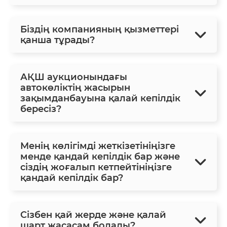
Біздің компанияның қызметтері
қанша тұрады?
АҚШ аукционындағы
автокөліктің жасырын
зақымданбауына қалай кепілдік
бересіз?
Менің көлігімді жеткізетініңізге
менде қандай кепілдік бар және
сіздің жоғалып кетпейтініңізге
қандай кепілдік бар?
Сізбен қай жерде және қалай
шарт жасасам болады?