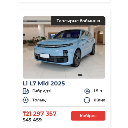
Тапсырыс бойынша
Li L7 Mid 2025
Гибридті
1.5 л
Толық
Жаңа
₸21 297 357
Көбірек
$45 459