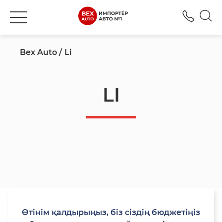
+777
Bex Auto
Li
LI
Өтінім қалдырыңыз, біз сіздің бюджетіңіз