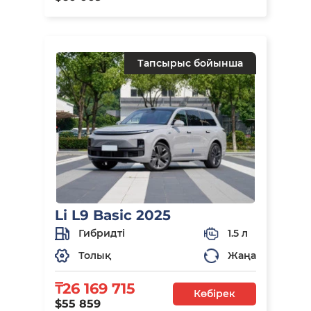
Тапсырыс бойынша
Li L9 Basic 2025
Гибридті
1.5 л
Толық
Жаңа
₸26 169 715
Көбірек
$55 859