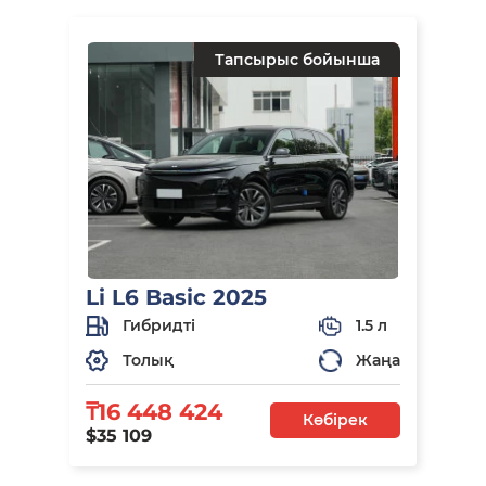
Тапсырыс бойынша
Li L6 Basic 2025
Гибридті
1.5 л
Толық
Жаңа
₸16 448 424
Көбірек
$35 109