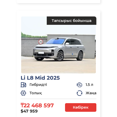
Тапсырыс бойынша
Li L8 Mid 2025
Гибридті
1.5 л
Толық
Жаңа
₸22 468 597
Көбірек
$47 959