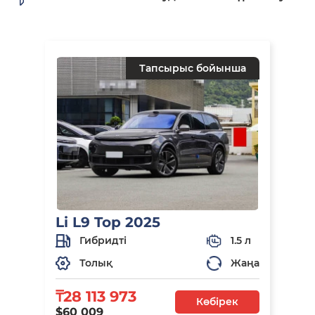
Тапсырыс бойынша
Li L9 Top 2025
Гибридті
1.5 л
Толық
Жаңа
₸28 113 973
Көбірек
$60 009