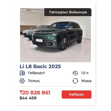
Тапсырыс бойынша
Li L8 Basic 2025
Гибридті
1.5 л
Толық
Жаңа
₸20 828 861
Көбірек
$44 459