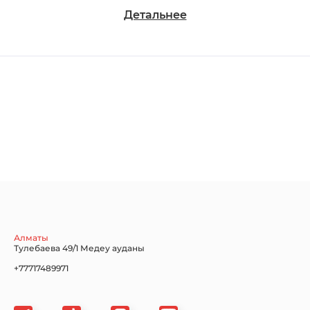
Детальнее
Chevrolet
Dodge
Ford
Honda
Hyundai
Infiniti
Jaguar
Jeep
KIA
Алматы
Тулебаева 49/1 Медеу ауданы
+77717489971
Land Rover
Lexus
Lincoln