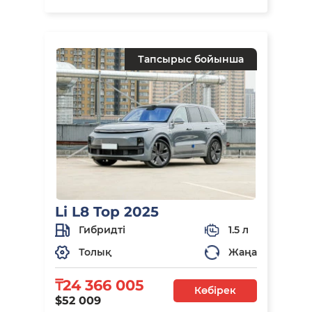
Тапсырыс бойынша
Li L8 Top 2025
Гибридті
1.5 л
Толық
Жаңа
₸24 366 005
Көбірек
$52 009