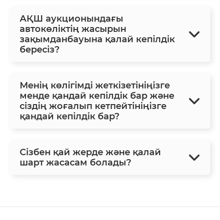
АҚШ аукционындағы
автокөліктің жасырын
зақымданбауына қалай кепілдік
бересіз?
Менің көлігімді жеткізетініңізге
менде қандай кепілдік бар және
сіздің жоғалып кетпейтініңізге
қандай кепілдік бар?
Сізбен қай жерде және қалай
шарт жасасам болады?