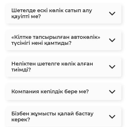
Шетелде ескі көлік сатып алу
қауіпті ме?
«Кілтке тапсырылған автокөлік»
түсінігі нені қамтиды?
Неліктен шетелге көлік алған
тиімді?
Компания кепілдік бере ме?
Бізбен жұмысты қалай бастау
керек?