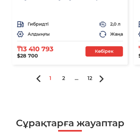
Гибридті
2,0 л
Алдыңғы
Жаңа
₸13 410 793
Көбірек
$28 700
1
2
...
12
Сұрақтарға жауаптар