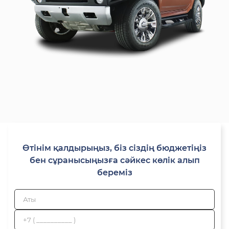
Өтінім қалдырыңыз, біз сіздің бюджетіңіз
бен сұранысыңызға сәйкес көлік алып
береміз