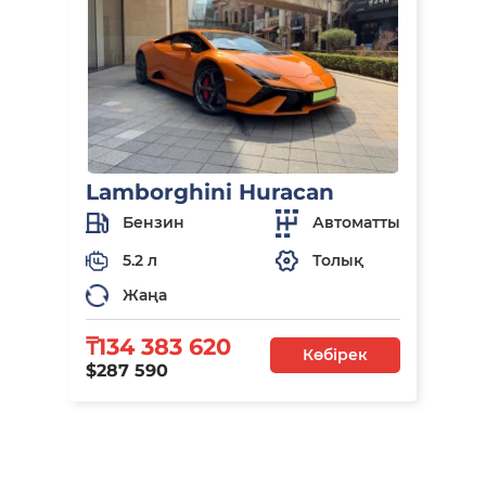
Lamborghini Huracan
Бензин
Автоматты
5.2 л
Толық
Жаңа
₸134 383 620
Көбірек
$287 590