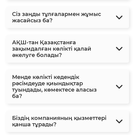
Сіз заңды тұлғалармен жұмыс
жасайсыз ба?
АҚШ-тан Қазақстанға
зақымдалған көлікті қалай
әкелуге болады?
Менде көлікті кедендік
рәсімдеуде қиындықтар
туындады, көмектесе аласыз
ба?
Біздің компанияның қызметтері
қанша тұрады?