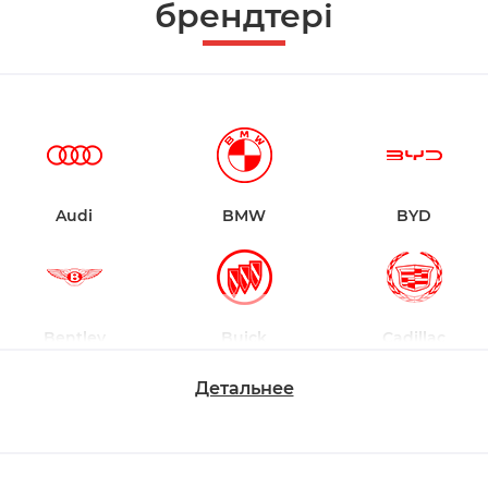
брендтері
Audi
BMW
BYD
Bentley
Buick
Cadillac
Детальнее
Chevrolet
Dodge
Ford