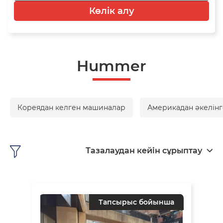
Көлік алу
Hummer
Кореядан келген машиналар
Америкадан әкелінг
Тазалаудан кейін сұрыптау
Тапсырыс бойынша