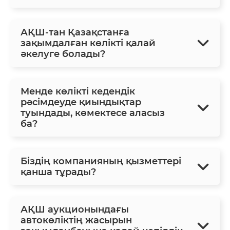
АҚШ-тан Қазақстанға
зақымдалған көлікті қалай
әкелуге болады?
Менде көлікті кедендік
рәсімдеуде қиындықтар
туындады, көмектесе аласыз
ба?
Біздің компанияның қызметтері
қанша тұрады?
АҚШ аукционындағы
автокөліктің жасырын