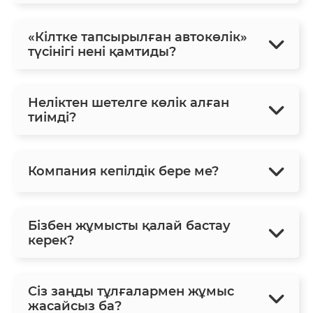
«Кілтке тапсырылған автокөлік»
түсінігі нені қамтиды?
Неліктен шетелге көлік алған
тиімді?
Компания кепілдік бере ме?
Бізбен жұмысты қалай бастау
керек?
Сіз заңды тұлғалармен жұмыс
жасайсыз ба?