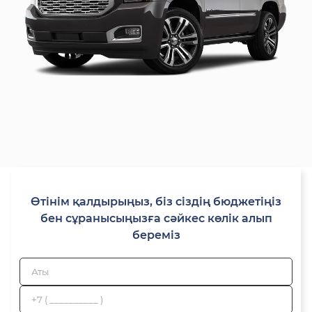
Өтінім қалдырыңыз, біз сіздің бюджетіңіз
бен сұранысыңызға сәйкес көлік алып
береміз