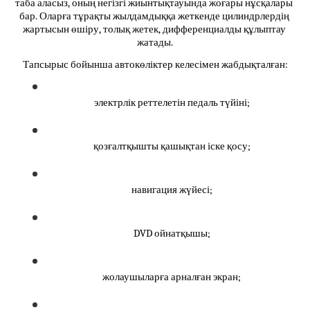
таба аласыз, оның негізгі жиынтықтауында жоғары нұсқалары 
бар. Оларға тұрақты жылдамдыққа жеткенде цилиндрлердің 
жартысын өшіру, толық жетек, дифференциалды құлыптау 
жатады.
Тапсырыс бойынша автокөліктер келесімен жабдықталған:
электрлік реттелетін педаль түйіні;
қозғалтқышты қашықтан іске қосу;
навигация жүйесі;
DVD ойнатқышы;
жолаушыларға арналған экран;