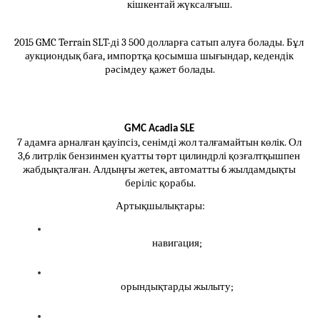
кішкентай жүксалғыш.
2015 GMC Terrain SLT-ді 3 500 долларға сатып алуға болады. Бұл 
аукциондық баға, импортқа қосымша шығындар, кедендік 
рәсімдеу қажет болады.
GMC Acadia SLE 
7 адамға арналған қауіпсіз, сенімді жол талғамайтын көлік. Ол 
3,6 литрлік бензинмен қуатты төрт цилиндрлі қозғалтқышпен 
жабдықталған. Алдыңғы жетек, автоматты 6 жылдамдықты 
беріліс қорабы.
Артықшылықтары:
навигация;
орындықтарды жылыту;