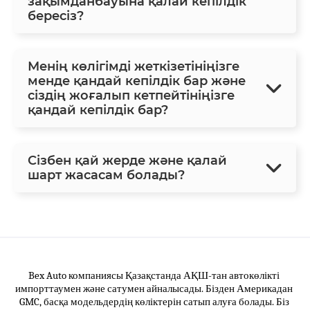
зақымданбауына қалай кепілдік
бересіз?
Менің көлігімді жеткізетініңізге
менде қандай кепілдік бар және
сіздің жоғалып кетпейтініңізге
қандай кепілдік бар?
Сізбен қай жерде және қалай
шарт жасасам болады?
Bex Auto компаниясы Қазақстанда 
АҚШ-тан автокөлікті
импорттаумен және сатумен айналысады. Бізден Америкадан 
GMC, басқа модельдердің көліктерін сатып алуға болады. Біз 