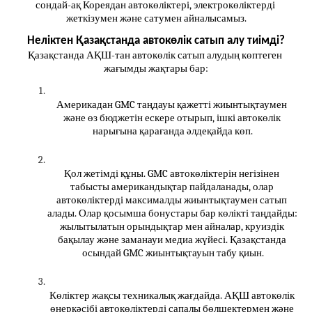
сондай-ақ 
Кореядан автокөліктері
,
 электрокөліктерді
жеткізумен және сатумен айналысамыз.
Неліктен Қазақстанда автокөлік сатып алу тиімді?
Қазақстанда АҚШ-тан автокөлік сатып алудың көптеген 
жағымды жақтары бар:
Америкадан GMC таңдауы қажетті жиынтықтаумен 
және өз бюджетін ескере отырып, ішкі автокөлік 
нарығына қарағанда әлдеқайда көп.
Қол жетімді құны. GMC автокөліктерін негізінен 
табысты американдықтар пайдаланады, олар 
автокөліктерді максималды жиынтықтаумен сатып 
алады. Олар қосымша бонустары бар көлікті таңдайды: 
жылытылатын орындықтар мен айналар, круиздік 
бақылау және заманауи медиа жүйесі. Қазақстанда 
осындай GMC жиынтықтауын табу қиын.
Көліктер жақсы техникалық жағдайда. АҚШ автокөлік 
өнеркәсібі автокөліктерді сапалы бөлшектермен және 