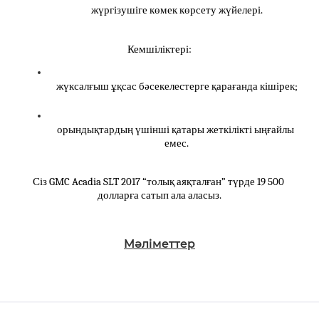
жүргізушіге көмек көрсету жүйелері.
Кемшіліктері:
жүксалғыш ұқсас бәсекелестерге қарағанда кішірек;
орындықтардың үшінші қатары жеткілікті ыңғайлы 
емес.
Сіз GMC Acadia SLT 2017 “толық аяқталған” түрде 19 500 
долларға сатып ала аласыз.
Мәліметтер