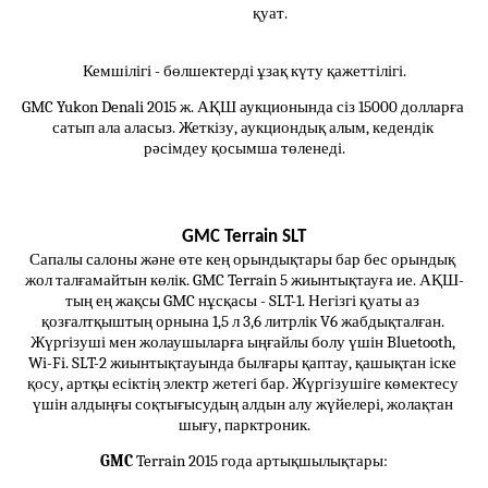
қуат.
Кемшілігі - бөлшектерді ұзақ күту қажеттілігі.
GMC Yukon Denali 2015 ж. АҚШ аукционында сіз 15000 долларға 
сатып ала аласыз. Жеткізу, аукциондық алым, кедендік 
рәсімдеу қосымша төленеді.
GMC Terrain SLT
Сапалы салоны және өте кең орындықтары бар бес орындық 
жол талғамайтын көлік. GMC Terrain 5 жиынтықтауға ие. АҚШ-
тың ең жақсы GMC нұсқасы - SLT-1. Негізгі қуаты аз 
қозғалтқыштың орнына 1,5 л 3,6 литрлік V6 жабдықталған. 
Жүргізуші мен жолаушыларға ыңғайлы болу үшін Bluetooth, 
Wi-Fi. SLT-2 жиынтықтауында былғары қаптау, қашықтан іске 
қосу, артқы есіктің электр жетегі бар. Жүргізушіге көмектесу 
үшін алдыңғы соқтығысудың алдын алу жүйелері, жолақтан 
шығу, парктроник.
GMC 
Terrain 2015 года артықшылықтары: