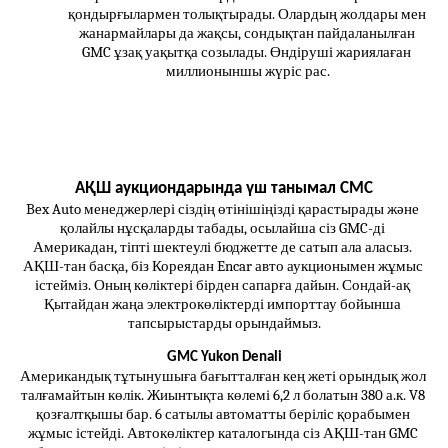
қондырғылармен толықтырады. Олардың жолдары мен 
жанармайлары да жақсы, сондықтан пайдаланылған 
GMC ұзақ уақытқа созылады. Өндіруші жариялаған 
миллионыншы жүріс рас.
АҚШ аукциондарында үш танымал CMC
Bex Auto менеджерлері сіздің өтінішіңізді қарастырады және 
қолайлы нұсқаларды табады, осылайша сіз GMC-ді 
Америкадан, тіпті шектеулі бюджетте де сатып ала аласыз. 
АҚШ-тан басқа, біз Кореядан Encar авто аукционымен жұмыс 
істейміз. Оның көліктері бірден сапарға дайын. Сондай-ақ 
Қытайдан жаңа электрокөліктерді импорттау бойынша 
тапсырыстарды орындаймыз.
GMC Yukon Denali
Американдық тұтынушыға бағытталған кең жеті орындық жол 
талғамайтын көлік. Жиынтықта көлемі 6,2 л болатын 380 а.к. V8 
қозғалтқышы бар. 6 сатылы автоматты беріліс қорабымен 
жұмыс істейді. Автокөліктер каталогында сіз АҚШ-тан GMC 