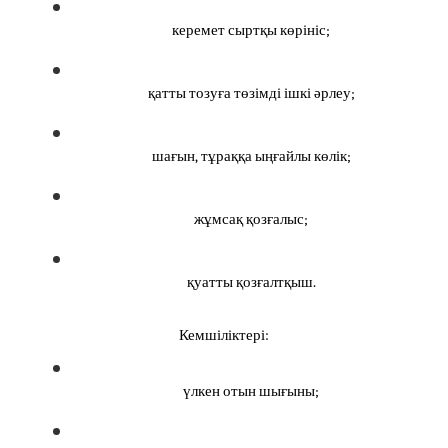
керемет сыртқы көрініс;
қатты тозуға төзімді ішкі әрлеу;
шағын, тұраққа ыңғайлы көлік;
жұмсақ қозғалыс;
қуатты қозғалтқыш.
Кемшіліктері:
үлкен отын шығыны;