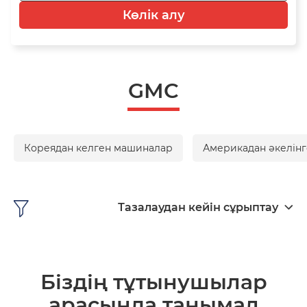
Көлік алу
GMC
Кореядан келген машиналар
Америкадан әкелінг
Тазалаудан кейін сұрыптау
Біздің тұтынушылар
арасында танымал