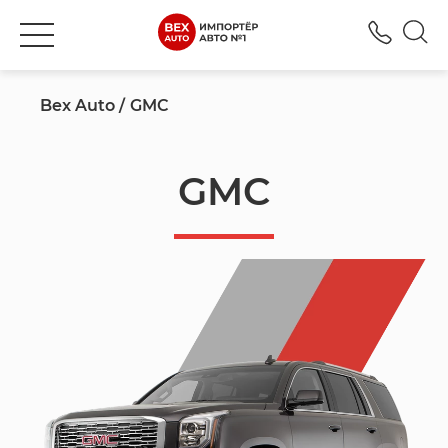
+777
Bex Auto
GMC
GMC