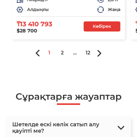
Алдыңғы
Жаңа
₸13 410 793
Көбірек
$28 700
1
2
...
12
Сұрақтарға жауаптар
Шетелде ескі көлік сатып алу
қауіпті ме?