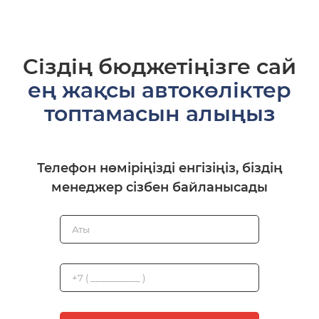
Сіздің бюджетіңізге сай
ең жақсы автокөліктер
топтамасын алыңыз
Телефон нөміріңізді енгізіңіз, біздің
менеджер сізбен байланысады