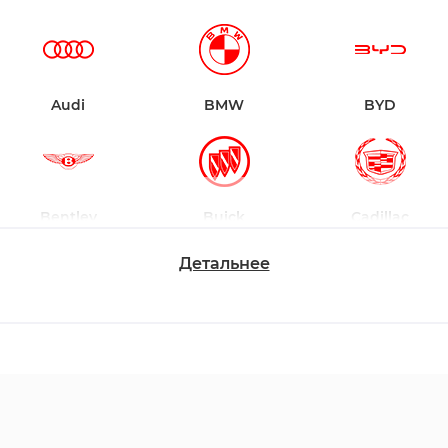
Audi
BMW
BYD
Bentley
Buick
Cadillac
Детальнее
Chevrolet
Dodge
Ford
Honda
Hyundai
Infiniti