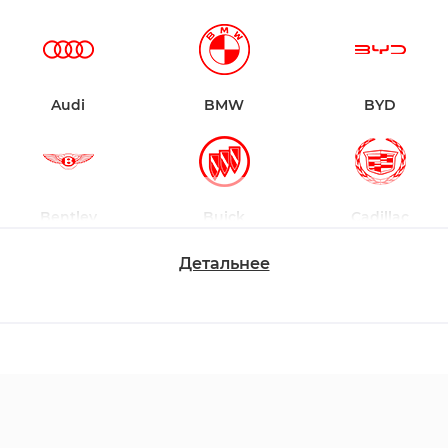
Audi
BMW
BYD
Bentley
Buick
Cadillac
Детальнее
Chevrolet
Dodge
Ford
Honda
Hyundai
Infiniti