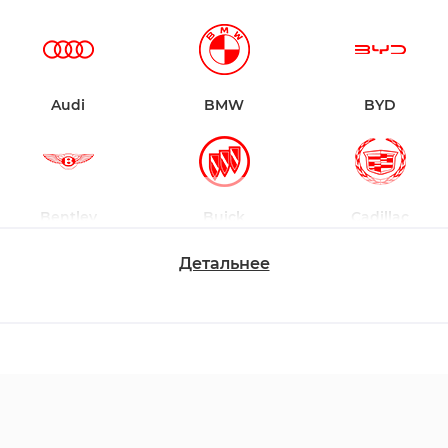
Audi
BMW
BYD
Bentley
Buick
Cadillac
Детальнее
Chevrolet
Dodge
Ford
Honda
Hyundai
Infiniti