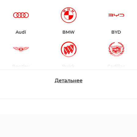
Audi
BMW
BYD
Bentley
Buick
Cadillac
Детальнее
Chevrolet
Dodge
Ford
Honda
Hyundai
Infiniti