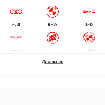
Audi
BMW
BYD
Bentley
Buick
Cadillac
Детальнее
Chevrolet
Dodge
Ford
Honda
Hyundai
Infiniti