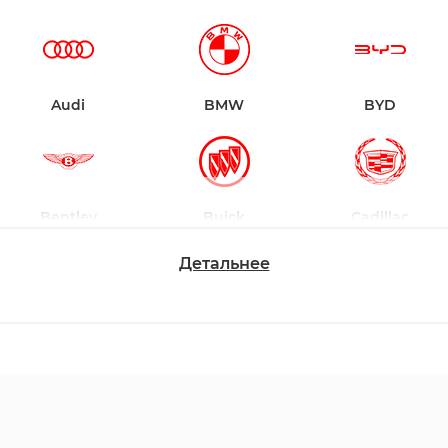
Audi
BMW
BYD
Bentley
Buick
Cadillac
Детальнее
Chevrolet
Dodge
Ford
Honda
Hyundai
Infiniti