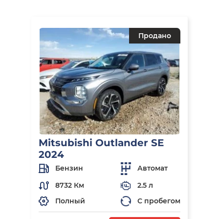
Продано
Mitsubishi Outlander SE
2024
Бензин
Автомат
8732 Км
2.5 л
Полный
С пробегом