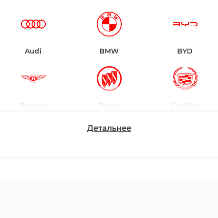
Audi
BMW
BYD
Bentley
Buick
Cadillac
Детальнее
Chevrolet
Dodge
Ford
Honda
Hyundai
Infiniti