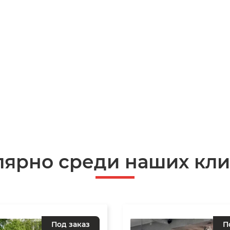
лярно среди наших кли
Под заказ
П