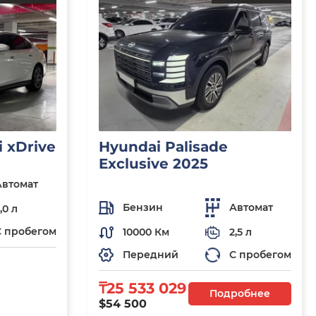
 xDrive
Hyundai Palisade
Exclusive 2025
Автомат
Бензин
Автомат
,0 л
С пробегом
10000 Км
2,5 л
Передний
С пробегом
₸25 533 029
Подробнее
$54 500