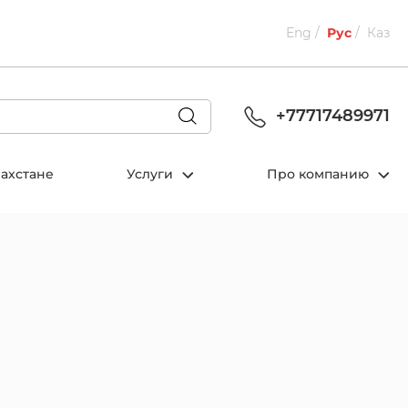
Eng
Рус
Каз
+77717489971
захстане
Услуги
Про компанию