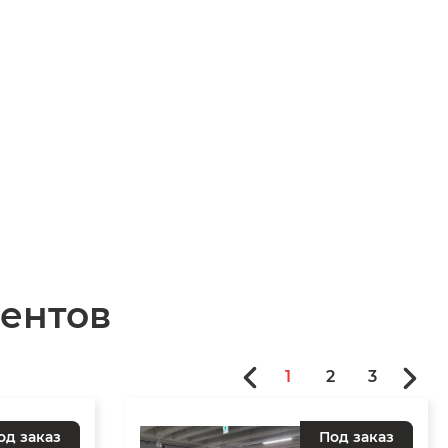
ентов
1
2
3
од заказ
Под заказ