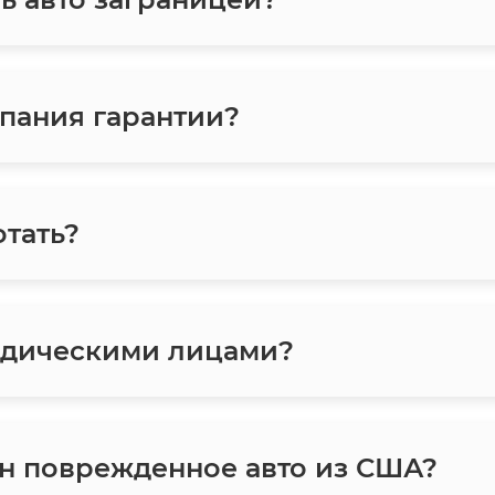
пания гарантии?
отать?
идическими лицами?
тан поврежденное авто из США?