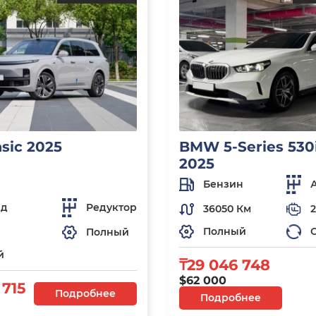
asic 2025
BMW 5-Series 530i
2025
Бензин
ид
Редуктор
36050 Км
2
Полный
Полный
й
₸29 046 748
$62 000
 715
Подробнее
Подробнее