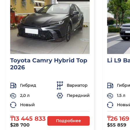
Toyota Camry Hybrid Top
Li L9 B
2026
Гибрид
Вариатор
Гибр
2,0 л
Передний
1.5 л
Новый
Новы
₸13 445 833
₸26 169
Подробнее
$28 700
$55 859