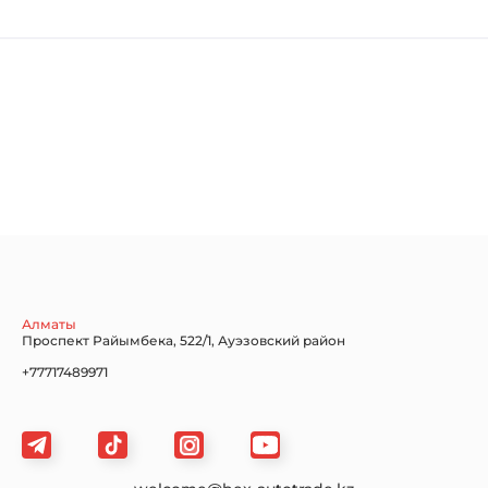
Chevrolet
Dodge
Ford
Honda
Hyundai
Infiniti
Jaguar
Jeep
KIA
Алматы
Проспект Райымбека, 522/1, Ауэзовский район
+77717489971
Land Rover
Lexus
Lincoln