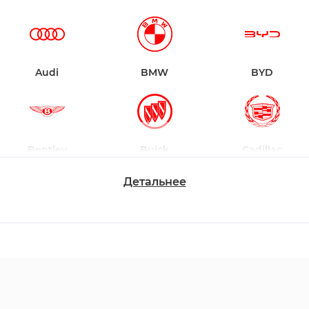
Audi
BMW
BYD
Bentley
Buick
Cadillac
Детальнее
Chevrolet
Dodge
Ford
Honda
Hyundai
Infiniti