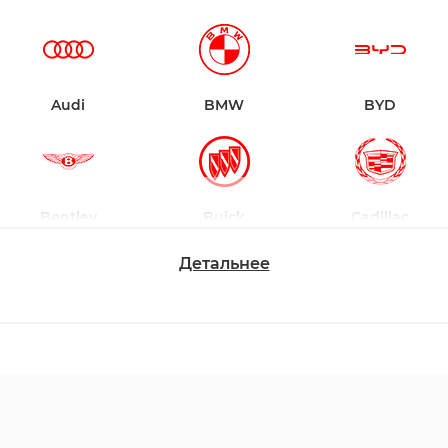
Audi
BMW
BYD
Bentley
Buick
Cadillac
Детальнее
Chevrolet
Dodge
Ford
Honda
Hyundai
Infiniti