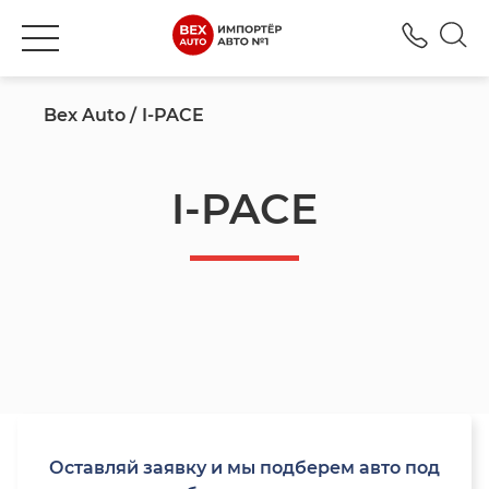
+777
Bex Auto
I-PACE
I-PACE
Оставляй заявку и мы подберем авто под