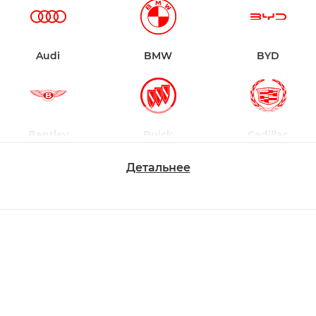
Audi
BMW
BYD
Bentley
Buick
Cadillac
Детальнее
Chevrolet
Dodge
Ford
Honda
Hyundai
Infiniti