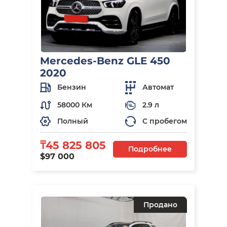
Mercedes-Benz GLE 450
2020
Бензин
Автомат
58000 Км
2.9 л
Полный
С пробегом
₸45 825 805
Подробнее
$97 000
Продано