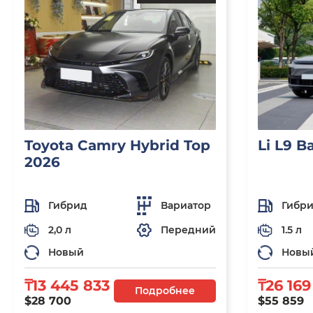
Toyota Camry Hybrid Top
Li L9 B
2026
Гибрид
Вариатор
Гибр
2,0 л
Передний
1.5 л
Новый
Новы
₸13 445 833
₸26 169
Подробнее
$28 700
$55 859