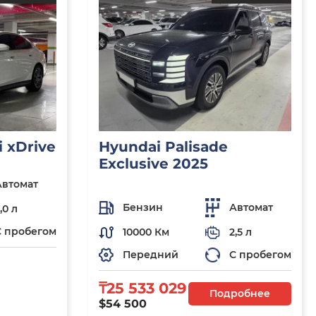
 xDrive
Hyundai Palisade
Exclusive 2025
Автомат
Бензин
Автомат
,0 л
С пробегом
10000 Км
2,5 л
Передний
С пробегом
₸25 533 029
Подробнее
$54 500