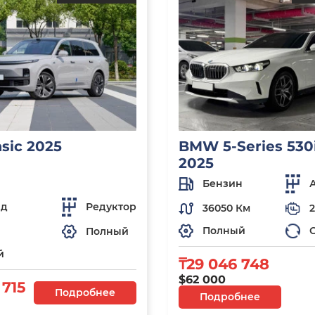
asic 2025
BMW 5-Series 530i
2025
Бензин
ид
Редуктор
36050 Км
2
Полный
Полный
й
₸29 046 748
$62 000
 715
Подробнее
Подробнее