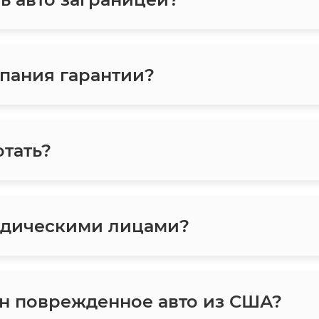
пания гарантии?
отать?
идическими лицами?
тан поврежденное авто из США?