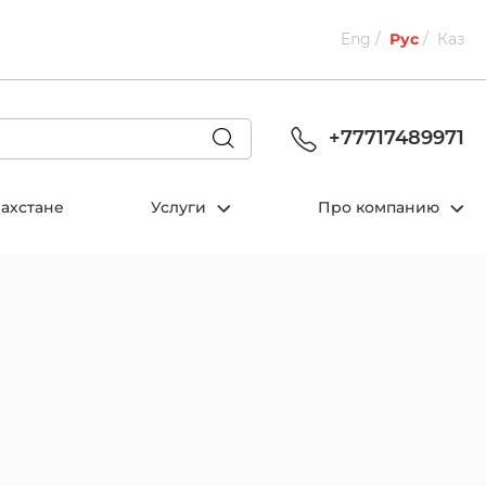
Eng
Рус
Каз
+77717489971
захстане
Услуги
Про компанию