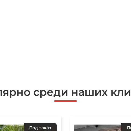
лярно среди наших кли
Под заказ
П