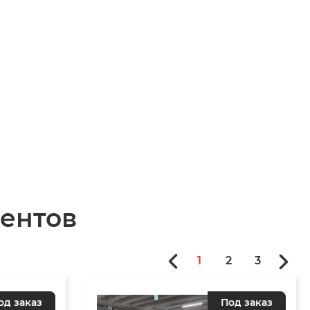
ентов
1
2
3
од заказ
Под заказ