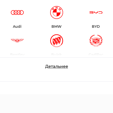
Audi
BMW
BYD
Bentley
Buick
Cadillac
Детальнее
Chevrolet
Dodge
Ford
Honda
Hyundai
Infiniti