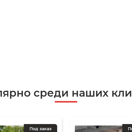
лярно среди наших кли
Под заказ
П