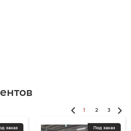
ентов
1
2
3
од заказ
Под заказ