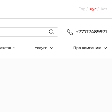
Eng
Рус
Каз
+77717489971
захстане
Услуги
Про компанию