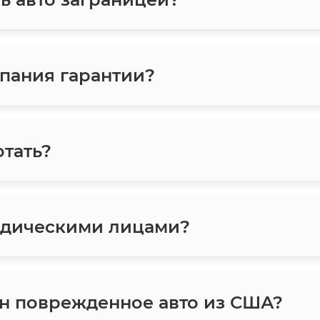
пания гарантии?
отать?
идическими лицами?
тан поврежденное авто из США?