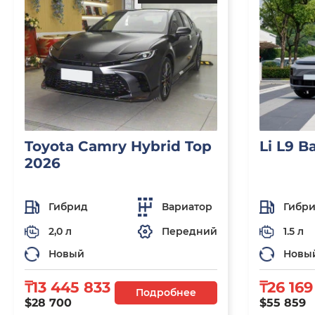
Toyota Camry Hybrid Top
Li L9 B
2026
Гибрид
Вариатор
Гибр
2,0 л
Передний
1.5 л
Новый
Новы
₸13 445 833
₸26 169
Подробнее
$28 700
$55 859