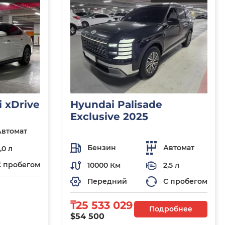
 xDrive
Hyundai Palisade
Exclusive 2025
Автомат
Бензин
Автомат
,0 л
С пробегом
10000 Км
2,5 л
Передний
С пробегом
₸25 533 029
Подробнее
$54 500