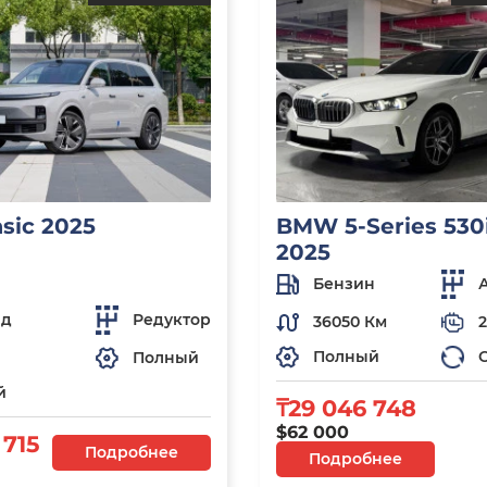
asic 2025
BMW 5-Series 530i
2025
Бензин
ид
Редуктор
36050 Км
2
Полный
Полный
й
₸29 046 748
$62 000
 715
Подробнее
Подробнее